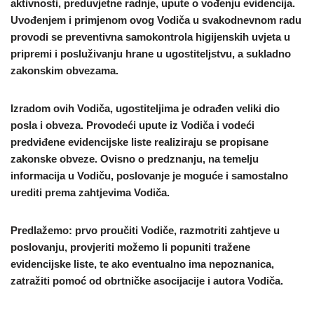
aktivnosti, preduvjetne radnje, upute o vođenju evidencija.
Uvođenjem i primjenom ovog Vodiča u svakodnevnom radu
provodi se preventivna samokontrola higijenskih uvjeta u
pripremi i posluživanju hrane u ugostiteljstvu, a sukladno
zakonskim obvezama.
Izradom ovih Vodiča, ugostiteljima je odrađen veliki dio
posla i obveza. Provodeći upute iz Vodiča i vodeći
predviđene evidencijske liste realiziraju se propisane
zakonske obveze. Ovisno o predznanju, na temelju
informacija u Vodiču, poslovanje je moguće i samostalno
urediti prema zahtjevima Vodiča.
Predlažemo: prvo proučiti Vodiče, razmotriti zahtjeve u
poslovanju, provjeriti možemo li popuniti tražene
evidencijske liste, te ako eventualno ima nepoznanica,
zatražiti pomoć od obrtničke asocijacije i autora Vodiča.