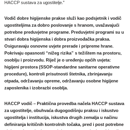
HACCP sustava za ugostitelje.”
Vodič dobre higijenske prakse služi kao podsjetnik i vodič
ugostiteljima za dobro poslovanje s hranom, uvažavajući
potrebne preduvjetne programe. Preduvjetni programi su u
stvari dobra higijenska i dobra proizvođačka praksa.
Osiguravaju osnovne uvjete prerade i pripreme hrane.
Pokrivaju opasnosti “nižeg rizika” s težištem na prostoru,
osoblju i proizvodu. Riječ je o uređenju općih uvjeta:
higijeni prostora (SSOP-standardne sanitarne operativne
procedure), kontroli prisutnosti štetnika, zbrinjavanju
otpada, održavanju opreme, održavanju osobne higijene
zaposlenika i izobrazbi osoblja.
HACCP vodič – Praktična provedba načela HACCP sustava
za ugostitelje, obuhvaća dugogodišnju praksu i iskustvo
ugostitelja i institucija, iskustva drugih zemalja u načinu
definiranja kritičnih kontrolnih točaka, pred i post potrebne