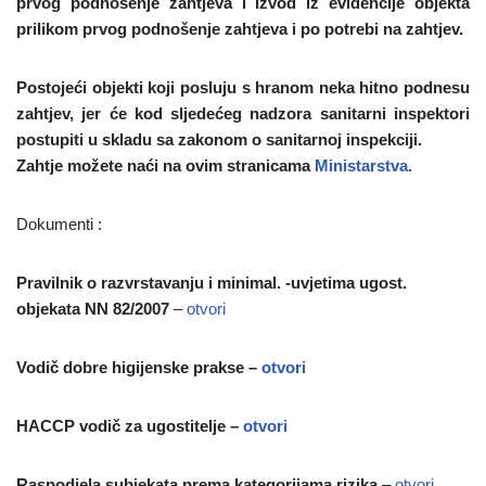
prvog podnošenje zahtjeva i Izvod iz evidencije objekta
prilikom prvog podnošenje zahtjeva i po potrebi na zahtjev.
Postojeći objekti koji posluju s hranom neka hitno podnesu
zahtjev, jer će kod sljedećeg nadzora sanitarni inspektori
postupiti u skladu sa zakonom o sanitarnoj inspekciji.
Zahtje možete naći na ovim stranicama
Ministarstva.
Dokumenti :
Pravilnik o razvrstavanju i minimal. -uvjetima ugost.
objekata NN 82/2007
–
otvori
Vodič dobre higijenske prakse –
otvori
HACCP vodič za ugostitelje –
otvori
Raspodjela subjekata prema kategorijama rizika
–
otvori