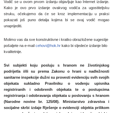
Vodič se u ovom prvom izdanju objavljuje kao Internet izdanje.
Kako je ovo prvo izdanje ovakvog vodiča za ugostiteljsku
struku, očekujemo da će se kroz implementaciju u praksi
pokazati još puno detalja kojima bi se ovaj vodič mogao
unaprijediti.
Molimo vas da sve konstruktivne i kratko obrazložene sugestije
pošaljete na e-mail
cehovi@hok.hr
kako bi sljedeće izdanje bilo
kvalitetnije.
Svi subjekti koju posluju s hranom ne životinjskog
podrijetla i/ili su prema Zakonu o hrani u nadležnosti
sanitarne inspekcije dužni su provesti evidenciju svih svojih
objekata sukladno Pravilniku o vođenju upisnika
registriranih i odobrenih objekata te o postupcima
registriranja i odobravanja objekata u poslovanju s hranom
(Narodne novine br. 125/08). Ministarstvo zdravstva i
socijalne skrbi izdaje Rješenje o evidenciji objekta prilikom