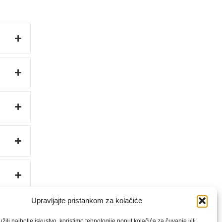
Upravljajte pristankom za kolačiće
ili najbolje iskustvo, koristimo tehnologije poput kolačića za čuvanje i/ili