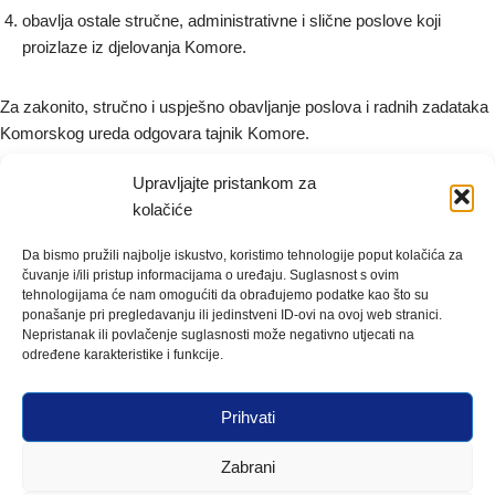
obavlja ostale stručne, administrativne i slične poslove koji
proizlaze iz djelovanja Komore.
Za zakonito, stručno i uspješno obavljanje poslova i radnih zadataka
Komorskog ureda odgovara tajnik Komore.
Upravljajte pristankom za
Tajnik Komore odgovoran je za provođenje politike tijela Komore,
kolačiće
izvršavanje njihovih odluka, zaključaka i drugih akata.
Da bismo pružili najbolje iskustvo, koristimo tehnologije poput kolačića za
čuvanje i/ili pristup informacijama o uređaju. Suglasnost s ovim
Tajnik Komore organizira i usklađuje rad tijela Komore, rukovodi
tehnologijama će nam omogućiti da obrađujemo podatke kao što su
radom Komorskog ureda u granicama svojih ovlasti, te obavlja i
ponašanje pri pregledavanju ili jedinstveni ID-ovi na ovoj web stranici.
druge poslove za koje ga zaduže i ovlaste tijela Komore.
Nepristanak ili povlačenje suglasnosti može negativno utjecati na
određene karakteristike i funkcije.
Tajnik Komore je djelatnik s posebnim ovlastima u okviru djelatnosti
Prihvati
Komore.
Zabrani
Tajnica Obrtničke komore Osječko-baranjske županije: Ivanka Janić,