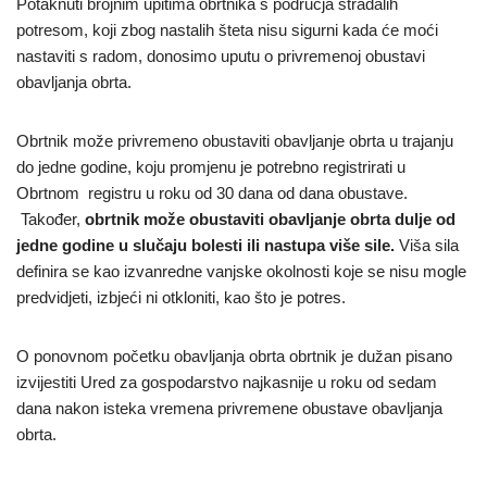
Potaknuti brojnim upitima obrtnika s područja stradalih
potresom, koji zbog nastalih šteta nisu sigurni kada će moći
nastaviti s radom, donosimo uputu o privremenoj obustavi
obavljanja obrta.
Obrtnik može privremeno obustaviti obavljanje obrta u trajanju
do jedne godine, koju promjenu je potrebno registrirati u
Obrtnom registru u roku od 30 dana od dana obustave.
Također,
obrtnik može obustaviti obavljanje obrta dulje od
jedne godine u slučaju bolesti ili nastupa više sile.
Viša sila
definira se kao izvanredne vanjske okolnosti koje se nisu mogle
predvidjeti, izbjeći ni otkloniti, kao što je potres.
O ponovnom početku obavljanja obrta obrtnik je dužan pisano
izvijestiti Ured za gospodarstvo najkasnije u roku od sedam
dana nakon isteka vremena privremene obustave obavljanja
obrta.