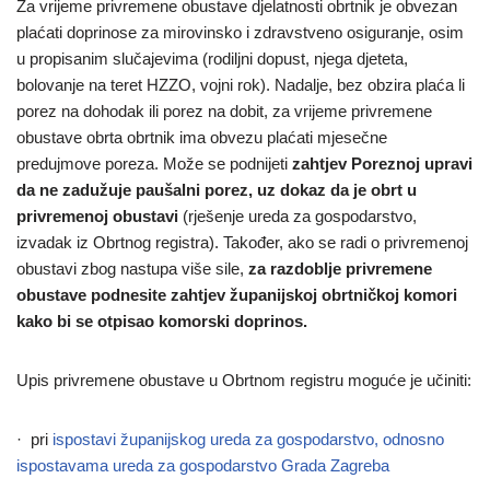
Za vrijeme privremene obustave djelatnosti obrtnik je obvezan
plaćati doprinose za mirovinsko i zdravstveno osiguranje, osim
u propisanim slučajevima (rodiljni dopust, njega djeteta,
bolovanje na teret HZZO, vojni rok). Nadalje, bez obzira plaća li
porez na dohodak ili porez na dobit, za vrijeme privremene
obustave obrta obrtnik ima obvezu plaćati mjesečne
predujmove poreza. Može se podnijeti
zahtjev Poreznoj upravi
da ne zadužuje paušalni porez, uz dokaz da je obrt u
privremenoj obustavi
(rješenje ureda za gospodarstvo,
izvadak iz Obrtnog registra). Također, ako se radi o privremenoj
obustavi zbog nastupa više sile,
za razdoblje privremene
obustave podnesite zahtjev županijskoj obrtničkoj komori
kako bi se otpisao komorski doprinos.
Upis privremene obustave u Obrtnom registru moguće je učiniti:
· pri
ispostavi županijskog ureda za gospodarstvo, odnosno
ispostavama ureda za gospodarstvo Grada Zagreba