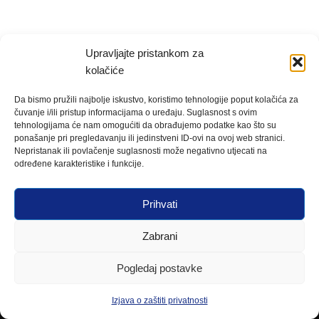
Upravljajte pristankom za
kolačiće
Da bismo pružili najbolje iskustvo, koristimo tehnologije poput kolačića za
čuvanje i/ili pristup informacijama o uređaju. Suglasnost s ovim
tehnologijama će nam omogućiti da obrađujemo podatke kao što su
ponašanje pri pregledavanju ili jedinstveni ID-ovi na ovoj web stranici.
Nepristanak ili povlačenje suglasnosti može negativno utjecati na
određene karakteristike i funkcije.
Prihvati
Zabrani
Pogledaj postavke
Izjava o zaštiti privatnosti
Neve
| Powered by
WordPress