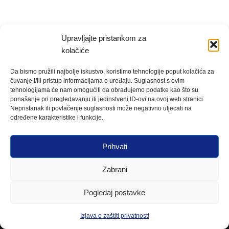
Upravljajte pristankom za
kolačiće
Da bismo pružili najbolje iskustvo, koristimo tehnologije poput kolačića za
čuvanje i/ili pristup informacijama o uređaju. Suglasnost s ovim
tehnologijama će nam omogućiti da obrađujemo podatke kao što su
ponašanje pri pregledavanju ili jedinstveni ID-ovi na ovoj web stranici.
Nepristanak ili povlačenje suglasnosti može negativno utjecati na
određene karakteristike i funkcije.
Prihvati
Zabrani
Pogledaj postavke
Izjava o zaštiti privatnosti
Neve
| Powered by
WordPress