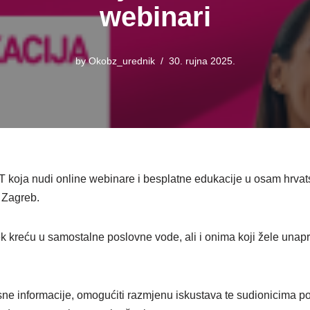
webinari
by
Okobz_urednik
30. rujna 2025.
 koja nudi online webinare i besplatne edukacije u osam hrvats
i Zagreb.
k kreću u samostalne poslovne vode, ali i onima koji žele unapr
risne informacije, omogućiti razmjenu iskustava te sudionicima po