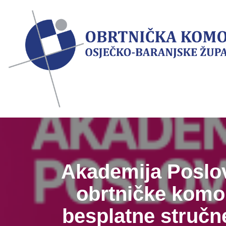
Skip
to
content
Akademija Poslov
obrtničke komor
besplatne stručne