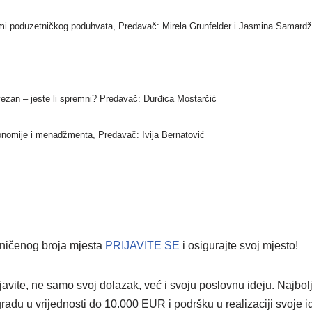
emi poduzetničkog poduhvata, Predavač: Mirela Grunfelder i Jasmina Samardž
ezan – jeste li spremni? Predavač: Đurđica Mostarčić
nomije i menadžmenta, Predavač: Ivija Bernatović
aničenog broja mjesta
PRIJAVITE SE
i osigurajte svoj mjesto!
ijavite, ne samo svoj dolazak, već i svoju poslovnu ideju. Najb
gradu u vrijednosti do 10.000 EUR i podršku u realizaciji svoje id