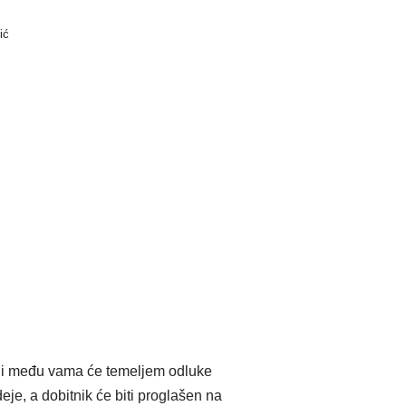
ić
olji među vama će temeljem odluke
eje, a dobitnik će biti proglašen na