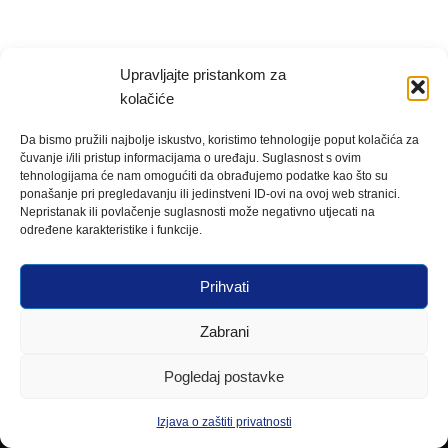
Upravljajte pristankom za
kolačiće
Da bismo pružili najbolje iskustvo, koristimo tehnologije poput kolačića za
čuvanje i/ili pristup informacijama o uređaju. Suglasnost s ovim
tehnologijama će nam omogućiti da obrađujemo podatke kao što su
ponašanje pri pregledavanju ili jedinstveni ID-ovi na ovoj web stranici.
Nepristanak ili povlačenje suglasnosti može negativno utjecati na
određene karakteristike i funkcije.
Prihvati
Zabrani
Pogledaj postavke
Izjava o zaštiti privatnosti
Neve
| Powered by
WordPress