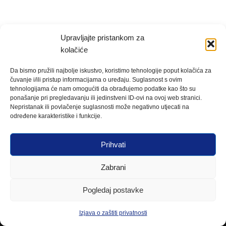
Upravljajte pristankom za
kolačiće
Da bismo pružili najbolje iskustvo, koristimo tehnologije poput kolačića za
čuvanje i/ili pristup informacijama o uređaju. Suglasnost s ovim
tehnologijama će nam omogućiti da obrađujemo podatke kao što su
ponašanje pri pregledavanju ili jedinstveni ID-ovi na ovoj web stranici.
Nepristanak ili povlačenje suglasnosti može negativno utjecati na
određene karakteristike i funkcije.
Prihvati
Zabrani
Pogledaj postavke
Izjava o zaštiti privatnosti
Neve
| Powered by
WordPress