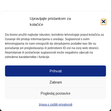
Upravljajte pristankom za
kolačiće
Da bismo pružili najbolje iskustvo, koristimo tehnologije poput kolačića za
čuvanje i/ili pristup informacijama o uređaju. Suglasnost s ovim
tehnologijama će nam omogućiti da obrađujemo podatke kao što su
ponašanje pri pregledavanju ili jedinstveni ID-ovi na ovoj web stranici.
Nepristanak ili povlačenje suglasnosti može negativno utjecati na
određene karakteristike i funkcije.
Prihvati
Zabrani
Pogledaj postavke
Izjava o zaštiti privatnosti
Neve
| Powered by
WordPress