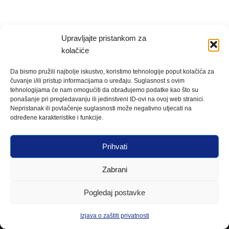
Upravljajte pristankom za
kolačiće
Da bismo pružili najbolje iskustvo, koristimo tehnologije poput kolačića za
čuvanje i/ili pristup informacijama o uređaju. Suglasnost s ovim
tehnologijama će nam omogućiti da obrađujemo podatke kao što su
ponašanje pri pregledavanju ili jedinstveni ID-ovi na ovoj web stranici.
Nepristanak ili povlačenje suglasnosti može negativno utjecati na
određene karakteristike i funkcije.
Prihvati
Zabrani
Pogledaj postavke
Izjava o zaštiti privatnosti
Neve
| Powered by
WordPress