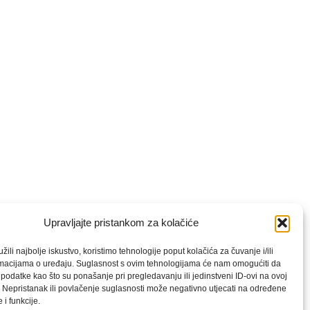
Upravljajte pristankom za kolačiće
ili najbolje iskustvo, koristimo tehnologije poput kolačića za čuvanje i/ili
rmacijama o uređaju. Suglasnost s ovim tehnologijama će nam omogućiti da
odatke kao što su ponašanje pri pregledavanju ili jedinstveni ID-ovi na ovoj
. Nepristanak ili povlačenje suglasnosti može negativno utjecati na određene
 i funkcije.