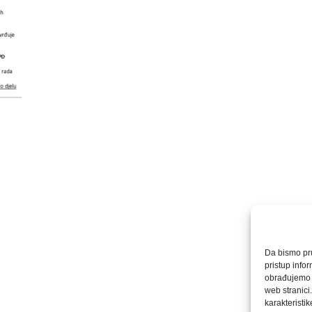
Da bismo pruž
pristup info
obrađujemo p
web stranici
karakteristike