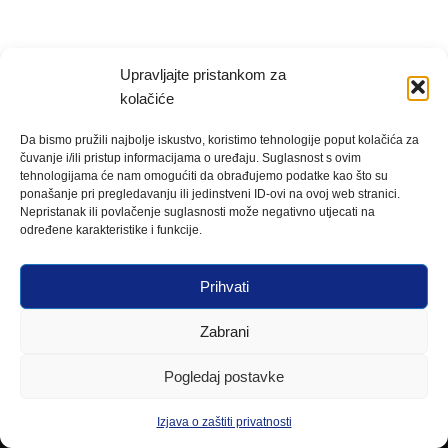
Upravljajte pristankom za
kolačiće
Da bismo pružili najbolje iskustvo, koristimo tehnologije poput kolačića za
čuvanje i/ili pristup informacijama o uređaju. Suglasnost s ovim
tehnologijama će nam omogućiti da obrađujemo podatke kao što su
ponašanje pri pregledavanju ili jedinstveni ID-ovi na ovoj web stranici.
Nepristanak ili povlačenje suglasnosti može negativno utjecati na
određene karakteristike i funkcije.
Prihvati
Zabrani
Pogledaj postavke
Izjava o zaštiti privatnosti
Neve
| Powered by
WordPress