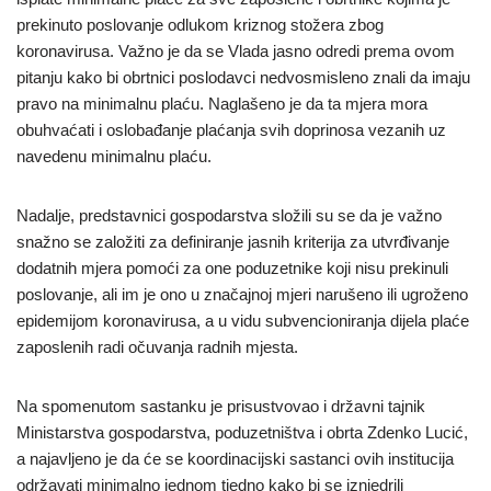
prekinuto poslovanje odlukom kriznog stožera zbog
koronavirusa. Važno je da se Vlada jasno odredi prema ovom
pitanju kako bi obrtnici poslodavci nedvosmisleno znali da imaju
pravo na minimalnu plaću. Naglašeno je da ta mjera mora
obuhvaćati i oslobađanje plaćanja svih doprinosa vezanih uz
navedenu minimalnu plaću.
Nadalje, predstavnici gospodarstva složili su se da je važno
snažno se založiti za definiranje jasnih kriterija za utvrđivanje
dodatnih mjera pomoći za one poduzetnike koji nisu prekinuli
poslovanje, ali im je ono u značajnoj mjeri narušeno ili ugroženo
epidemijom koronavirusa, a u vidu subvencioniranja dijela plaće
zaposlenih radi očuvanja radnih mjesta.
Na spomenutom sastanku je prisustvovao i državni tajnik
Ministarstva gospodarstva, poduzetništva i obrta Zdenko Lucić,
a najavljeno je da će se koordinacijski sastanci ovih institucija
održavati minimalno jednom tjedno kako bi se iznjedrili