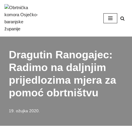
Skip
to
content
Dragutin Ranogajec:
Radimo na daljnjim
prijedlozima mjera za
pomoć obrtništvu
19. ožujka 2020.