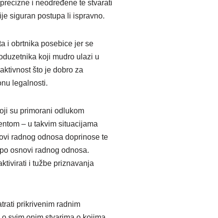
precizne i neodređene te stvarati
je siguran postupa li ispravno.
ta i obrtnika posebice jer se
duzetnika koji mudro ulazi u
ktivnost što je dobro za
nu legalnosti.
koji su primorani odlukom
entom – u takvim situacijama
novi radnog odnosa doprinose te
a po osnovi radnog odnosa.
tivirati i tužbe priznavanja
trati prikrivenim radnim
 o svim onim stvarima o kojima