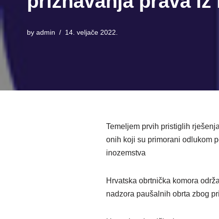
priznavanja prava i
by
admin
14. veljače 2022.
Temeljem prvih pristiglih rješen
onih koji su primorani odlukom p
inozemstva
Hrvatska obrtnička komora održa
nadzora paušalnih obrta zbog pri