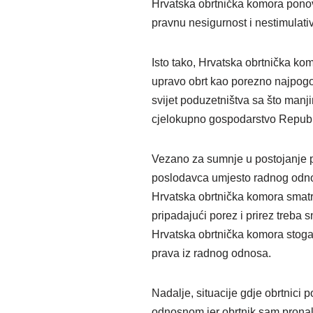
Hrvatska obrtnička komora ponovn
pravnu nesigurnost i nestimulativ
Isto tako, Hrvatska obrtnička komo
upravo obrt kao porezno najpogo
svijet poduzetništva sa što manj
cjelokupno gospodarstvo Republik
Vezano za sumnje u postojanje pr
poslodavca umjesto radnog odnos
Hrvatska obrtnička komora smatr
pripadajući porez i prirez treba
Hrvatska obrtnička komora stoga 
prava iz radnog odnosa.
Nadalje, situacije gdje obrtnici 
odnosnom jer obrtnik sam pronal