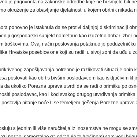
o je prigovorila na zakonske odredbe koje ne bi smjele biti ne
no okruženje za obavljanje djelatnosti u kojem obrtnik nikada ni
ra ponovno je istaknula da se protivi daljnjoj diskriminaciji obr
dniji gospodarski subjekt nametnuo kao izuzetno dobar izbor po
im troškovima. Ovaj način poslovanja potaknuo je poduzetničku a
e Hrvatske posebice one koji su radili u sivoj zoni da uđu u zo
ikrivenog zapošljavanja potrebno je razlikovati situacije onih 
a poslovati kao obrt s bivšim poslodavcem kao isključivim klij
a da ukoliko Porezna uprava utvrdi da se radi o primitku po os
 snositi poslodavac, kao i kod svakog drugog utvrđivanja primitk
postavlja pitanje hoće li se temeljem rješenja Porezne uprave ak
posluju s jednim ili više naručitelja iz inozemstva ne mogu se sma
azi posao, samostalno ga odrađuje te (većinom) sam vodi brigu