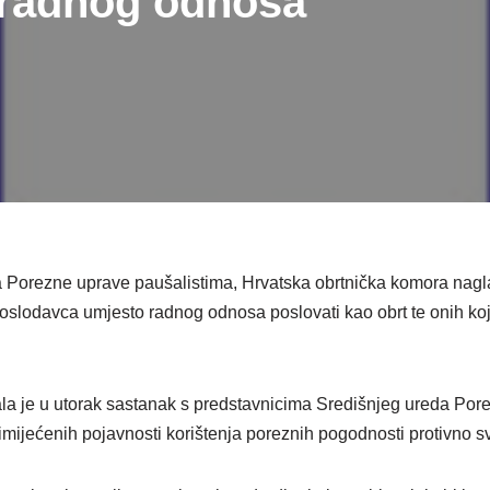
z radnog odnosa
ja Porezne uprave paušalistima, Hrvatska obrtnička komora nagla
oslodavca umjesto radnog odnosa poslovati kao obrt te onih koji 
la je u utorak sastanak s predstavnicima Središnjeg ureda Por
mijećenih pojavnosti korištenja poreznih pogodnosti protivno s