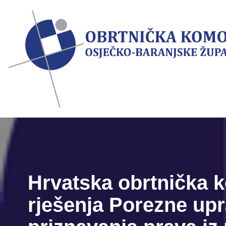
Skip
to
content
Hrvatska obrtnička k
rješenja Porezne upra