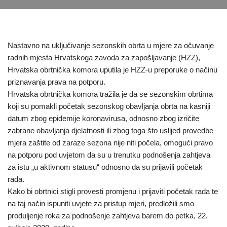
Nastavno na uključivanje sezonskih obrta u mjere za očuvanje
radnih mjesta Hrvatskoga zavoda za zapošljavanje (HZZ),
Hrvatska obrtnička komora uputila je HZZ-u preporuke o načinu
priznavanja prava na potporu.
Hrvatska obrtnička komora tražila je da se sezonskim obrtima
koji su pomakli početak sezonskog obavljanja obrta na kasniji
datum zbog epidemije koronavirusa, odnosno zbog izričite
zabrane obavljanja djelatnosti ili zbog toga što uslijed provedbe
mjera zaštite od zaraze sezona nije niti počela, omogući pravo
na potporu pod uvjetom da su u trenutku podnošenja zahtjeva
za istu „u aktivnom statusu“ odnosno da su prijavili početak
rada.
Kako bi obrtnici stigli provesti promjenu i prijaviti početak rada te
na taj način ispuniti uvjete za pristup mjeri, predložili smo
produljenje roka za podnošenje zahtjeva barem do petka, 22.