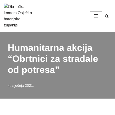
Skip
to
content
Humanitarna akcija
“Obrtnici za stradale
od potresa”
4. siječnja 2021.