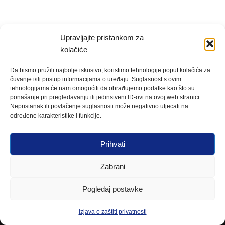
Upravljajte pristankom za
kolačiće
Da bismo pružili najbolje iskustvo, koristimo tehnologije poput kolačića za
čuvanje i/ili pristup informacijama o uređaju. Suglasnost s ovim
tehnologijama će nam omogućiti da obrađujemo podatke kao što su
ponašanje pri pregledavanju ili jedinstveni ID-ovi na ovoj web stranici.
Nepristanak ili povlačenje suglasnosti može negativno utjecati na
određene karakteristike i funkcije.
Prihvati
Zabrani
Pogledaj postavke
Izjava o zaštiti privatnosti
Neve
| Powered by
WordPress