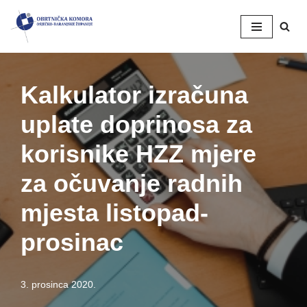
Skip
to
content
Kalkulator izračuna
uplate doprinosa za
korisnike HZZ mjere
za očuvanje radnih
mjesta listopad-
prosinac
3. prosinca 2020.