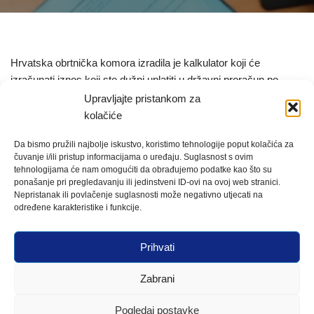
Hrvatska obrtnička komora izradila je kalkulator koji će
izračunati iznos koji ste dužni uplatiti u državni proračun po
osnovi obveznih doprinosa ovisno o visini potpore koju ste
Upravljajte pristankom za
primili za razdoblje listopad-prosinac. Dovoljno je upisati iznos
kolačiće
dodijeljene potpore i kalkulator će izračunati iznos doprinosa
Da bismo pružili najbolje iskustvo, koristimo tehnologije poput kolačića za
koje ste dužni uplatiti.
čuvanje i/ili pristup informacijama o uređaju. Suglasnost s ovim
tehnologijama će nam omogućiti da obrađujemo podatke kao što su
ponašanje pri pregledavanju ili jedinstveni ID-ovi na ovoj web stranici.
Kalkulator preuzmite ovdje:
Nepristanak ili povlačenje suglasnosti može negativno utjecati na
određene karakteristike i funkcije.
HOK izračun umanjenja doprinosa vezano uz ORM mjeru
listopad-prosinac
Prihvati
Zabrani
Pogledaj postavke