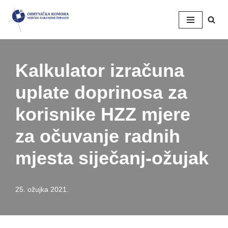
Skip
to
content
Kalkulator izračuna
uplate doprinosa za
korisnike HZZ mjere
za očuvanje radnih
mjesta siječanj-ožujak
25. ožujka 2021.