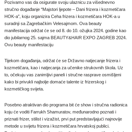
Pozivamo vas da osigurate svoju ulaznicu za višednevno
stručno događanje “Majstori ljepote – Dani frizera i kozmetičara
HOK-a”, koju organizira Ceha frizera i kozmetičara HOK-a u
suradnji sa Zagrebačkim Velesajmom. Ova beauty
manifestacija održat će se od 8. do 10. ožujka 2024. godine kao
dio jubilarnog 25. sajma BEAUTY&HAIR EXPO ZAGREB 2024.
Ovu beauty manifestaciju
Tijekom događanja, održat će se Državno natjecanje frizera i
kozmetičara, kao i natjecanja za učenike strukovnih škola. Uz
to, očekuju vas zanimljivi paneli i stručne rasprave osmišljeni
kako bi privukli najbolje domaće talente iz frizerskog i
kozmetičkog svijeta.
Posebno atraktivan dio programa bit će show i stručna radionica
koju će voditi Farrukh Shamuratov, međunarodno poznati i
priznati frizer, stilist i vizažist, prvi put predstavljajući najnovije
metode u svijetu frizera i kozmetičara hrvatskoj publici.