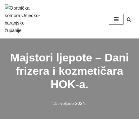
Skip
to
content
Majstori ljepote – Dani
frizera i kozmetičara
HOK-a.
15. veljače 2024.