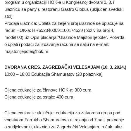
program u organizaciji HOK-a u Kongresnoj dvorani 9. 3. i
ulaznicu za party u restoranu Gastro Globus (uključen švedski
stol)
Prodaja ulaznica: Uplata za željeni broj ulaznice se uplaćuje na
račun HOK-a: HR6923400091100174539 (poziv na broj 4,
model 00) uz Opis plaćanja “Ulaznice Majstori ljepote”. Potvrda
o uplati i podaci za izdavanje računa se šalju na e-mail:
majstoriljepote@hok.hr
DVORANA CRES, ZAGREBAČKI VELESAJAM (10. 3. 2024.)
10:00 – 18:00 Edukacija Shamuratov (20 polaznika)
Cijena edukacije za članove HOK-a: 300 eura
Cijena edukacije za ostale: 400 eura
Cijena edukacije uključuje: edukaciju za zatvorenu grupu pod
vodstvom Farrukha Shamuratova u trajanju od 7 sati, priznanje
o sudjelovanju, ulaznicu za Zagrebački Velesajam, ručak, ulaz