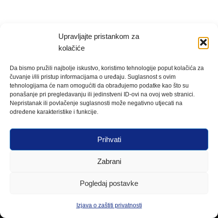
Upravljajte pristankom za
kolačiće
Da bismo pružili najbolje iskustvo, koristimo tehnologije poput kolačića za
čuvanje i/ili pristup informacijama o uređaju. Suglasnost s ovim
tehnologijama će nam omogućiti da obrađujemo podatke kao što su
ponašanje pri pregledavanju ili jedinstveni ID-ovi na ovoj web stranici.
Nepristanak ili povlačenje suglasnosti može negativno utjecati na
određene karakteristike i funkcije.
Prihvati
Zabrani
Pogledaj postavke
Izjava o zaštiti privatnosti
Neve
| Powered by
WordPress