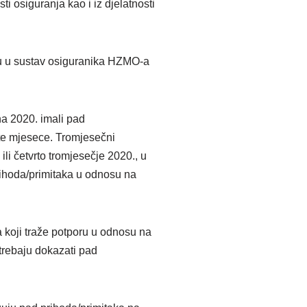
sti osiguranja kao i iz djelatnosti
javu u sustav osiguranika HZMO-a
jna 2020. imali pad
te mjesece. Tromjesečni
li četvrto tromjesečje 2020., u
prihoda/primitaka u odnosu na
 koji traže potporu u odnosu na
trebaju dokazati pad