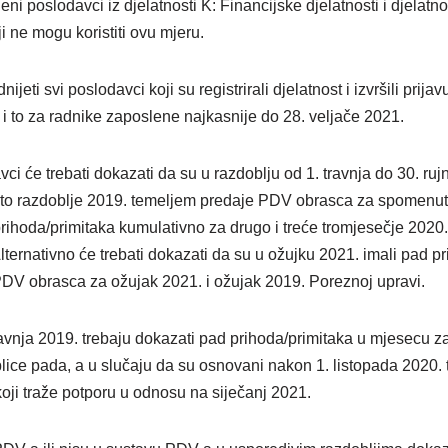
jeni poslodavci iz djelatnosti K: Financijske djelatnosti i djelatno
i ne mogu koristiti ovu mjeru.
jeti svi poslodavci koji su registrirali djelatnost i izvršili pri
 i to za radnike zaposlene najkasnije do 28. veljače 2021.
vci će trebati dokazati da su u razdoblju od 1. travnja do 30. ru
isto razdoblje 2019. temeljem predaje PDV obrasca za spomenu
hoda/primitaka kumulativno za drugo i treće tromjesečje 2020. i
lternativno će trebati dokazati da su u ožujku 2021. imali pad 
DV obrasca za ožujak 2021. i ožujak 2019. Poreznoj upravi.
vnja 2019. trebaju dokazati pad prihoda/primitaka u mjesecu za
lice pada, a u slučaju da su osnovani nakon 1. listopada 2020. 
oji traže potporu u odnosu na siječanj 2021.