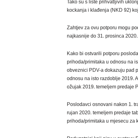
Tako su s liste prihvatljivih uklon
kockanja i klađenja (NKD 92) koj
Zahtjev za ovu potporu mogu podni
najkasnije do 31. prosinca 2020.
Kako bi ostvarili potporu posloda
prihoda/primitaka u odnosu na 
obveznici PDV-a dokazuju pad pri
odnosu na isto razdoblje 2019. A
ožujak 2019. temeljem predaje P
Poslodavci osnovani nakon 1. tra
rujan 2020. temeljem predaje tab
prihoda/primitaka u mjesecu za k