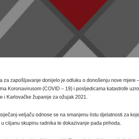
 za zapošljavanje donijelo je odluku o donošenju nove mjere 
ima Koronavirusom (COVID – 19) i posljedicama katastrofe uzr
 i Karlovačke županije za ožujak 2021.
iječanj-veljaču odnose se na smanjenu listu djelatnosti za koje
u ciljanu skupinu radnika te dokazivanje pada prihoda.