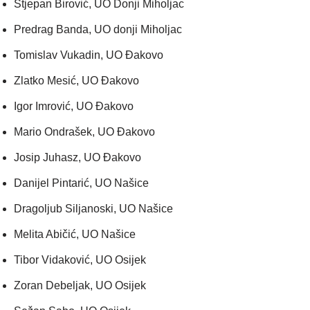
Stjepan Birović, UO Donji Miholjac
Predrag Banda, UO donji Miholjac
Tomislav Vukadin, UO Đakovo
Zlatko Mesić, UO Đakovo
Igor Imrović, UO Đakovo
Mario Ondrašek, UO Đakovo
Josip Juhasz, UO Đakovo
Danijel Pintarić, UO Našice
Dragoljub Siljanoski, UO Našice
Melita Abičić, UO Našice
Tibor Vidaković, UO Osijek
Zoran Debeljak, UO Osijek