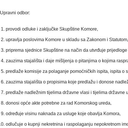
Upravni odbor:
provodi odluke i zaključke Skupštine Komore,
upravlja poslovima Komore u skladu sa Zakonom i Statutom
priprema sjednice Skupštine na način da utvrđuje prijedloge
zauzima stajališta i daje mišljenja o pitanjima o kojima raspr
predlaže komisije za polaganje pomoćničkih ispita, ispita o s
zauzima stajališta o propisima koje predlažu i donose nadležn
predlaže nadležnim tijelima državne vlasi i tijelima državn
donosi opće akte potrebne za rad Komorskog ureda,
određuje visinu naknada za usluge koje obavlja Komora,
odlučuje o kupnji nekretnina i raspolaganju nepokretnom i