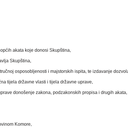
,
 općih akata koje donosi Skupština,
avlja Skupština,
tručnoj osposobljenosti i majstorskih ispita, te izdavanje dozvol
a tijela državne vlasti i tijela državne uprave,
e uprave donošenje zakona, podzakonskih propisa i drugih akata
movinom Komore,