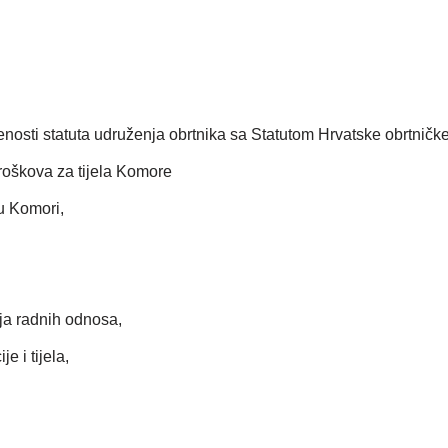
enosti statuta udruženja obrtnika sa Statutom Hrvatske obrtničk
roškova za tijela Komore
 u Komori,
ja radnih odnosa,
 i tijela,