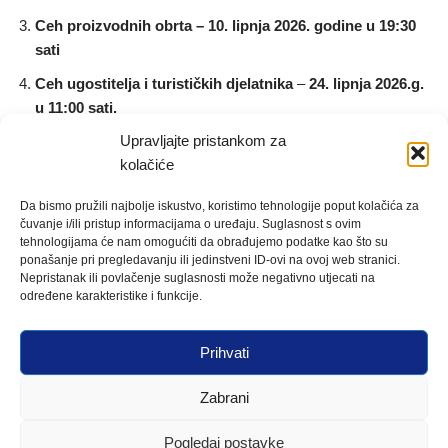
Ceh proizvodnih obrta – 10. lipnja 2026. godine u 19:30
sati
Ceh ugostitelja i turističkih djelatnika
–
24. lipnja 2026.g.
u 11:00 sati.
Upravljajte pristankom za
Svi cehovi održat će se u Udruženju obrtnika Valpovo na adresi
kolačiće
Dr. F.Tuđmana 3, Valpovo
Da bismo pružili najbolje iskustvo, koristimo tehnologije poput kolačića za
čuvanje i/ili pristup informacijama o uređaju. Suglasnost s ovim
Raspored izbora po ostalim cehovima biti će objavljen
tehnologijama će nam omogućiti da obrađujemo podatke kao što su
ponašanje pri pregledavanju ili jedinstveni ID-ovi na ovoj web stranici.
naknadno.
Nepristanak ili povlačenje suglasnosti može negativno utjecati na
određene karakteristike i funkcije.
Za sve ostale informacije potrebno je obratiti se na telefon
Udruženja obrtnika Valpovo: 031/651-285
Prihvati
Zabrani
Pogledaj postavke