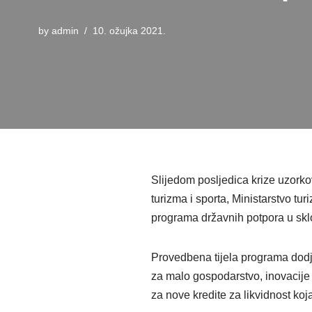
by
admin
10. ožujka 2021.
Slijedom posljedica krize uzork
turizma i sporta, Ministarstvo tu
programa državnih potpora u sk
Provedbena tijela programa dodj
za malo gospodarstvo, inovacije 
za nove kredite za likvidnost koj