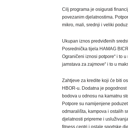
Cilj programa je osigurati financ
povezanim djelatnostima. Potpore 
mikro, mali, srednji i veliki podu
Ukupan iznos predviđenih sreds
Posrednička tijela HAMAG BICRO 
Ograničeni iznosi potpore“ i to 
jamstava za zajmove“ i to u ma
Zahtjeve za kredite koji će biti
HBOR-u. Dodatna je pogodnost št
bodova u odnosu na kamatnu stop
Potpore su namijenjene poduzetni
odmarališta, kampova i ostalih sm
djelatnosti pripreme i usluživanja 
fitness centri i ostale sportske d