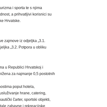
urizma i sporta te s njima
ost, a prihvatljivi korisnici su
ike Hrvatske.
 zajmove iz odjeljka „3.1.
eljka „3.2. Potpora u obliku
ma u Republici Hrvatskoj i
nižena za najmanje 0,5 postotnih
nostima poput hotela,
usluživanje hrane, catering,
utički čarter, sportski objekti,
stale zabavne i rekreacijske