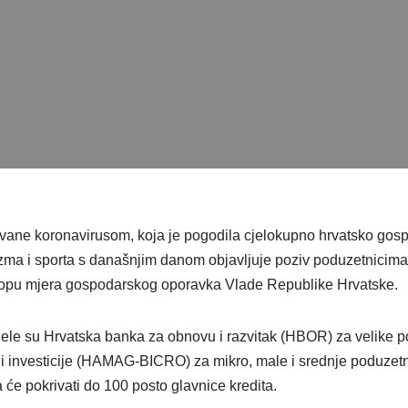
ovane koronavirusom, koja je pogodila cjelokupno hrvatsko gos
rizma i sporta s današnjim danom objavljuje poziv poduzetnicima
lopu mjera gospodarskog oporavka Vlade Republike Hrvatske.
ele su Hrvatska banka za obnovu i razvitak (HBOR) za velike p
i investicije (HAMAG-BICRO) za mikro, male i srednje poduzetni
a će pokrivati do 100 posto glavnice kredita.