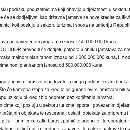
ijsku podršku poduzetnicima koji obavljaju djelatnosti u sektoru t
će se dodjeljivati kao državna jamstva za nove kredite za likvidn
zetnici koji posluju u sektoru turizma i sporta na teritoriju Republ
tava po navedenom programu iznosi 1.500.000.000 kuna.
i HBOR provoditi će dodjelu potpora u obliku jamstava za nove
u maksimalnom planiranom iznosu od 1.000.000.000 kuna, i iz odj
ksimalnom planiranom iznosu od 500.000.000 kuna.
 osigurani ovim jamstvom poduzetnici mogu podnositi svim banka
o će kamatna stopa za kredite osigurane ovim jamstvom biti s
u uz koju bi kredit bio odobren bez korištenja jamstva.
cima koji posluju u sektoru turizma, sporta i povezanim djelat
ještajnih objekata te restorana i ostalih objekata za pripremu i 
pića – primjerice caffe barovi, putničke agencije i turoperatori, na
jelatnosti uključujući i teretane, zabavne i tematske parkove te o