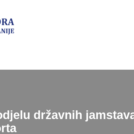
odjelu državnih jamstav
rta