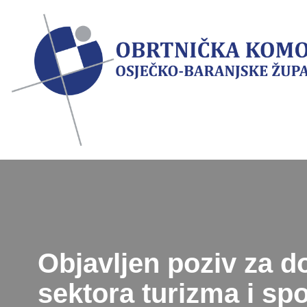
Skip
to
content
Objavljen poziv za d
sektora turizma i spo