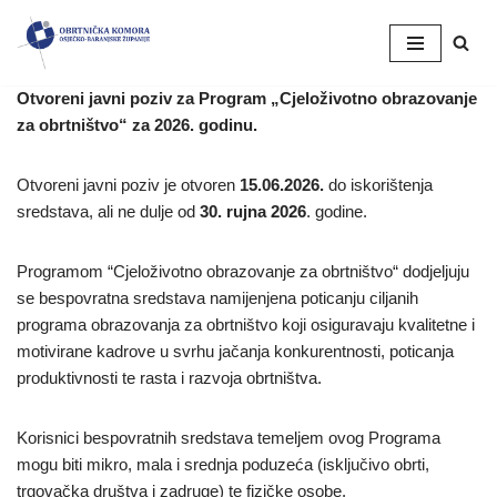
Skip
to
Otvoreni javni poziv za Program „Cjeloživotno obrazovanje
content
za obrtništvo“ za 2026. godinu.
Otvoreni javni poziv je otvoren
15.06.2026.
do iskorištenja
sredstava, ali ne dulje od
30. rujna 2026
. godine.
Programom “Cjeloživotno obrazovanje za obrtništvo“ dodjeljuju
se bespovratna sredstava namijenjena poticanju ciljanih
programa obrazovanja za obrtništvo koji osiguravaju kvalitetne i
motivirane kadrove u svrhu jačanja konkurentnosti, poticanja
produktivnosti te rasta i razvoja obrtništva.
Korisnici bespovratnih sredstava temeljem ovog Programa
mogu biti mikro, mala i srednja poduzeća (isključivo obrti,
trgovačka društva i zadruge) te fizičke osobe.