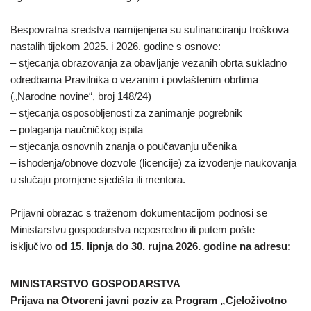
Bespovratna sredstva namijenjena su sufinanciranju troškova
nastalih tijekom 2025. i 2026. godine s osnove:
– stjecanja obrazovanja za obavljanje vezanih obrta sukladno
odredbama Pravilnika o vezanim i povlaštenim obrtima
(„Narodne novine“, broj 148/24)
– stjecanja osposobljenosti za zanimanje pogrebnik
– polaganja naučničkog ispita
– stjecanja osnovnih znanja o poučavanju učenika
– ishođenja/obnove dozvole (licencije) za izvođenje naukovanja
u slučaju promjene sjedišta ili mentora.
Prijavni obrazac s traženom dokumentacijom podnosi se
Ministarstvu gospodarstva neposredno ili putem pošte
isključivo
od 15. lipnja do 30. rujna 2026. godine na adresu:
MINISTARSTVO GOSPODARSTVA
Prijava na Otvoreni javni poziv za Program „Cjeloživotno