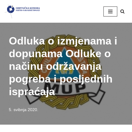
Skip
to
content
Odluka o izmjenama i
dopunama Odluke o
načinu održavanja
pogreba i posljednih
ispraćaja
5. svibnja 2020.