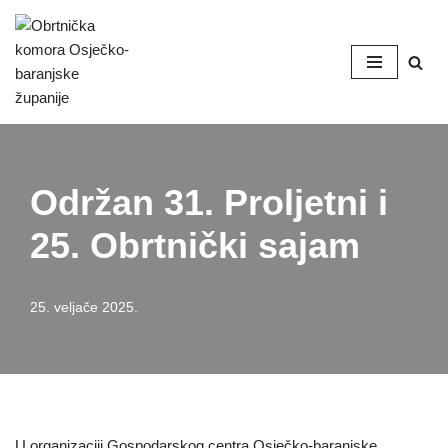
Skip
to
content
Održan 31. Proljetni i
25. Obrtnički sajam
25. veljače 2025.
U organizaciji Gospodarskog centra Osječko-baranjske