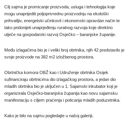
Cilj sajma je promicanje proizvoda, usluga i tehnologija koje
mogu unaprijediti poljoprivrednu proizvodnju na ekološki
prihvatljiv, energetski učinkovit i ekonomski opravdan način te
tako pridonijeti unaprjeđenju ruralnog razvoja koje direktno
utječe na gospodarski razvoj Osječko – baranjske županije.
Među izlagačima bio je i veliki broj obrtnika, njih 42 predstavilo je
svoje proizvode na 382 m2 izložbenog prostora.
Obrtnička komora OBŽ kao i Udruženje obrtnika Osijek
sufinanciraju obrtnicima dio izlagačkog prostora, a jedan dio
mladih obrtnika bio je uključen u 1. Sajamski inkubator koji je
organizirala Osječko-baranjska županija kao novu sajamsku
manifestaciju s ciljem praćenja i poticanja mladih poduzetnika.
Kako je bilo na sajmu pogledajte u našoj galeriji.