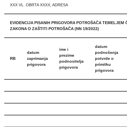
XXX VL. OBRTA XXXX, ADRESA
EVIDENCIJA PISANIH PRIGOVORA POTROŠAČA TEMELJEM ČL
ZAKONA O ZAŠTITI POTROŠAČA (NN 19/2022)
datum
ime i
datum
podnošenja
prezime
RB
zaprimanja
potvrde o
podnositelja
prigovora
primitku
prigovora
prigovora