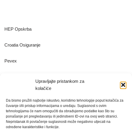
HEP Opskrba
Croatia Osiguranje
Pevex
METRO Hrvatska
Upravljajte pristankom za
kolačiće
Hrvatska pošta
Da bismo pružili najbolje iskustvo, koristimo tehnologije poput kolačića za
čuvanje i/ili pristup informacijama o uređaju. Suglasnost s ovim
tehnologijama će nam omogućiti da obrađujemo podatke kao što su
ponašanje pri pregledavanju ili jedinstveni ID-ovi na ovoj web stranici.
Nepristanak ili povlačenje suglasnosti može negativno utjecati na
Pravila nagradnog natječaja #majstorsvojestruke 00.docx
određene karakteristike i funkcije.