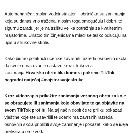
Automehaničar, stolar, vodoinstalater – obrtnička su zanimanja
koja su danas vrlo tražena, a osim toga omogućuju i dobru te
sigurnu zaradu jer je na tržištu velika potražnja za kvalitetnim
majstorima. Unatoč tim činjenicama mladi se teško odlučuju na
upis u strukovne škole.
Kako bismo potaknuli učenike završnih razreda osnovnih škola
da svoje obrazovanje nastave kroz strukovna
zanimanja
Hrvatska obrtnička komora pokreće TikTok
nagradni natječaj #majstorsvojestruke.
Kroz videozapis prikažite zanimanja vezanog obrta za koje
se obrazujete ili zanimanja koje obavljate te ga objavite na
svom TikTok profilu.
Na taj način dobit će te priliku pokazati
vještine koje ste usavršili te učenicima završnih razreda
osnovnih škola približiti svoje zanimanje i pokazati kako se ideja
pretvara u proizvod.