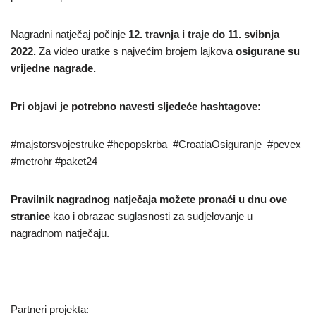
Nagradni natječaj počinje
12. travnja i traje do 11. svibnja
2022.
Za video uratke s najvećim brojem lajkova
osigurane su
vrijedne nagrade.
Pri objavi je potrebno navesti sljedeće hashtagove:
#majstorsvojestruke #hepopskrba #CroatiaOsiguranje #pevex
#metrohr #paket24
Pravilnik nagradnog natječaja možete pronaći u dnu ove
stranice
kao i
obrazac suglasnosti
za sudjelovanje u
nagradnom natječaju.
Partneri projekta: