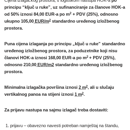
Cijena izlagačkog prostora, s logistikom nastupa HOK-a
po
principu “ključ u ruke”, uz sufinanciranje za članove HOK-a
2
od 50% iznosi 84,00 EUR-a po m
+ PDV (25%), odnosno
2
ukupno 105,00
EUR/m
standardno uređenog izložbenog
prostora.
Puna cijena izlaganja po principu „ključ u ruke” standardno
uređenog izložbenog prostora, za poduzetnike koji nisu
2
članovi HOK-a iznosi 168,00 EUR-a po m
+ PDV (25%),
odnosno 210,00
EUR/m2
standardno uređenog izložbenog
prostora.
2
Minimalna izlagačka površina iznosi
2 m
, ali u slučaju
2
vertikalnog panoa na stijeni iznosi
1 m
.
Za prijavu nastupa na sajmu izlagač treba dostaviti:
prijavu – obavezno navesti potreban namještaj na štandu,