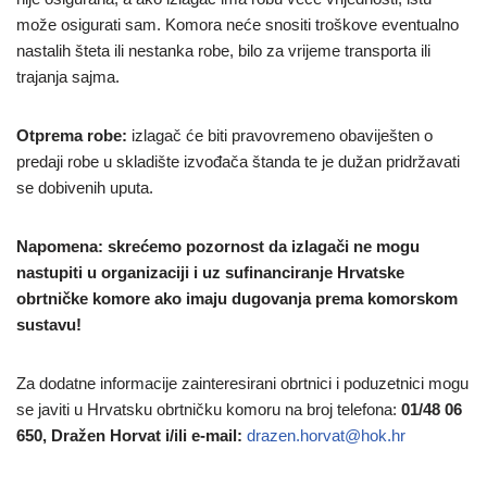
može osigurati sam. Komora neće snositi troškove eventualno
nastalih šteta ili nestanka robe, bilo za vrijeme transporta ili
trajanja sajma.
Otprema robe:
izlagač će biti pravovremeno obaviješten o
predaji robe u skladište izvođača štanda te je dužan pridržavati
se dobivenih uputa.
Napomena: skrećemo pozornost da izlagači ne mogu
nastupiti u organizaciji i uz sufinanciranje Hrvatske
obrtničke komore ako imaju dugovanja prema komorskom
sustavu!
Za dodatne informacije zainteresirani obrtnici i poduzetnici mogu
se javiti u Hrvatsku obrtničku komoru na broj telefona:
01/48 06
650, Dražen Horvat i/ili e-mail:
drazen.horvat@hok.hr