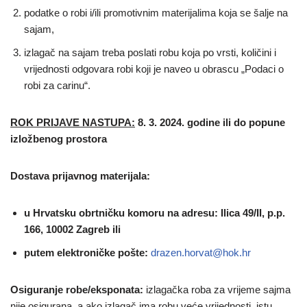
podatke o robi i/ili promotivnim materijalima koja se šalje na
sajam,
izlagač na sajam treba poslati robu koja po vrsti, količini i
vrijednosti odgovara robi koji je naveo u obrascu „Podaci o
robi za carinu“.
ROK PRIJAVE NASTUPA:
8. 3. 2024. godine ili do popune
izložbenog prostora
Dostava prijavnog materijala:
u Hrvatsku obrtničku komoru na adresu: Ilica 49/II, p.p.
166, 10002 Zagreb ili
putem elektroničke pošte:
drazen.horvat@hok.hr
Osiguranje robe/eksponata:
izlagačka roba za vrijeme sajma
nije osigurana, a ako izlagač ima robu veće vrijednosti, istu