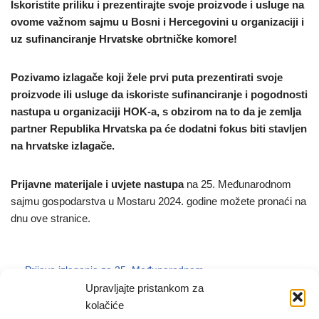
Iskoristite priliku i prezentirajte svoje proizvode i usluge na
ovome važnom sajmu u Bosni i Hercegovini u organizaciji i
uz sufinanciranje Hrvatske obrtničke komore!
Pozivamo izlagače koji žele prvi puta prezentirati svoje
proizvode ili usluge da iskoriste sufinanciranje i pogodnosti
nastupa u organizaciji HOK-a, s obzirom na to da je zemlja
partner Republika Hrvatska pa će dodatni fokus biti stavljen
na hrvatske izlagače.
Prijavne materijale i uvjete nastupa
na 25. Međunarodnom
sajmu gospodarstva u Mostaru 2024. godine možete pronaći na
dnu ove stranice.
Prijava izlaganja za 25. Međunarodnom
sajamu gospodarstva u Mostaru 2024_članovi
74 KB
Upravljajte pristankom za
HOK-a.doc
kolačiće