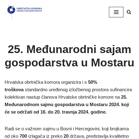
Skip
to
content
25. Međunarodni sajam
gospodarstva u Mostaru
Hrvatska obrtnička komora organizira i s
50%
troškova
standardno uređenog izložbenog prostora sufinancira
kolektivan nastup članova Hrvatske obrtničke komore na
25.
Međunarodnom sajmu gospodarstva u Mostaru 2024. koji
će se održati od 16. do 20. travnja 2024. godine.
Radi se o važnom sajmu u Bosni i Hercegovini, koji brojkama
od oko
700
izlagača iz preko
20
država, predstavlja kvalitetno