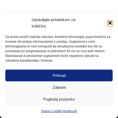
Upravljajte pristankom za
kolačiće
Da bismo pružili najbolje iskustvo, koristimo tehnologije poput kolačića za
čuvanje i/ili pristup informacijama o uređaju. Suglasnost s ovim
tehnologijama će nam omogućiti da obrađujemo podatke kao što su
ponašanje pri pregledavanju ili jedinstveni ID-ovi na ovoj web stranici.
Nepristanak ili povlačenje suglasnosti može negativno utjecati na
određene karakteristike i funkcije.
Prihvati
Zabrani
Pogledaj postavke
Izjava o zaštiti privatnosti
Neve
| Powered by
WordPress