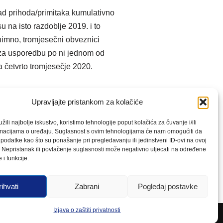
ad prihoda/primitaka kumulativno
u na isto razdoblje 2019. i to
nimno, tromjesečni obveznici
 za usporedbu po ni jednom od
a četvrto tromjesečje 2020.
zuju pad prihoda/primitaka na
Upravljajte pristankom za kolačiće
ili najbolje iskustvo, koristimo tehnologije poput kolačića za čuvanje i/ili
rmacijama o uređaju. Suglasnost s ovim tehnologijama će nam omogućiti da
e
odatke kao što su ponašanje pri pregledavanju ili jedinstveni ID-ovi na ovoj
. Nepristanak ili povlačenje suglasnosti može negativno utjecati na određene
 i funkcije.
rihvati
Zabrani
Pogledaj postavke
Izjava o zaštiti privatnosti