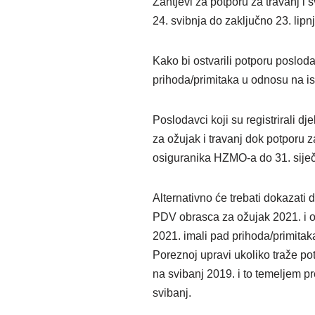
Zahtjevi za potporu za travanj i 
24. svibnja do zaključno 23. lip
Kako bi ostvarili potporu posloda
prihoda/primitaka u odnosu na i
Poslodavci koji su registrirali d
za ožujak i travanj dok potporu za 
osiguranika HZMO-a do 31. sije
Alternativno će trebati dokazati
PDV obrasca za ožujak 2021. i ož
2021. imali pad prihoda/primitak
Poreznoj upravi ukoliko traže po
na svibanj 2019. i to temeljem p
svibanj.