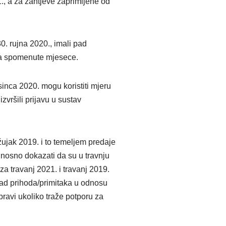
1., a za zahtjeve zaprimljene od
30. rujna 2020., imali pad
za spomenute mjesece.
osinca 2020. mogu koristiti mjeru
izvršili prijavu u sustav
žujak 2019. i to temeljem predaje
nosno dokazati da su u travnju
a travanj 2021. i travanj 2019.
pad prihoda/primitaka u odnosu
ravi ukoliko traže potporu za