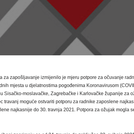
 za zapošljavanje izmijenilo je mjeru potpore za očuvanje rad
dnih mjesta u djelatnostima pogođenima Koronavirusom (COVID 
u Sisačko-moslavačke, Zagrebačke i Karlovačke županije za ož
c travanj moguće ostvariti potporu za radnike zaposlene najkasn
ene najkasnije do 30. travnja 2021. Potpora za ožujak mogla se