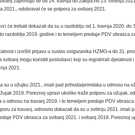
svibanj zaprimaju se od 24. travnja do zaključno 23. svibnja 202
nja 2021., odobravat će se potpora za svibanj 2021.
vci će trebati dokazati da su u razdoblju od 1. travnja 2020. do 
sto razdoblje 2019. godine i to temeljem predaje PDV obrasca 
jelatnost i izvršili prijavu u sustav osiguranika HZMO-a do 31. pr
svibanj mogu koristiti poslodavci koji su registrirali djelatnost i 
čnja 2021.
 da su u ožujku 2021., imali pad prihoda/primitaka u odnosu na o
ujak 2019. Poreznoj upravi ukoliko traže potporu za ožujak, od
a u odnosu na travanj 2019. i to temeljem predaje PDV obrasca z
tporu za travanj, odnosno dokazati da su u svibnju 2021. imali 
redaje PDV obrasca za svibanj 2021. i svibanj 2019. Poreznoj up