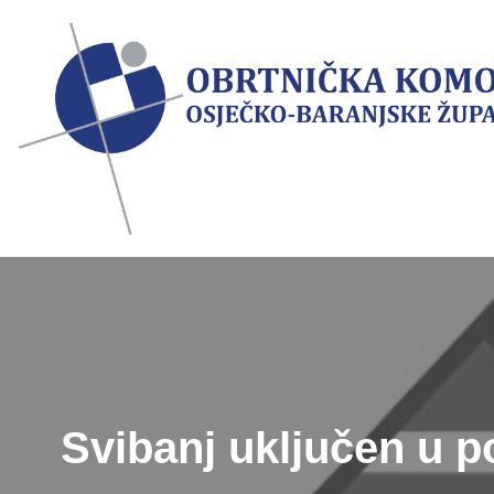
Skip
to
content
Svibanj uključen u p