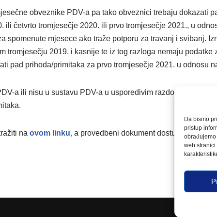
omjesečne obveznike PDV-a pa tako obveznici trebaju dokazati p
 ili četvrto tromjesečje 2020. ili prvo tromjesečje 2021., u odnos
 spomenute mjesece ako traže potporu za travanj i svibanj. Iz
m tromjesečju 2019. i kasnije te iz tog razloga nemaju podatke
zati pad prihoda/primitaka za prvo tromjesečje 2021. u odnosu n
 PDV-a ili nisu u sustavu PDV-a u usporedivim razdobljima doka
mitaka.
Da bismo pruž
pristup info
ražiti na
ovom linku
,
a provedbeni dokument dostupan je
ovdj
obrađujemo p
web stranici
karakteristike
P